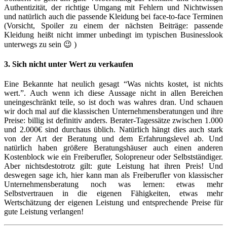
Authentizität, der richtige Umgang mit Fehlern und Nichtwissen
und natürlich auch die passende Kleidung bei face-to-face Terminen
(Vorsicht, Spoiler zu einem der nächsten Beiträge: passende
Kleidung heißt nicht immer unbedingt im typischen Businesslook
unterwegs zu sein 😉 )
3. Sich nicht unter Wert zu verkaufen
Eine Bekannte hat neulich gesagt “Was nichts kostet, ist nichts
wert.”. Auch wenn ich diese Aussage nicht in allen Bereichen
uneingeschränkt teile, so ist doch was wahres dran. Und schauen
wir doch mal auf die klassischen Unternehmensberatungen und ihre
Preise: billig ist definitiv anders. Berater-Tagessätze zwischen 1.000
und 2.000€ sind durchaus üblich. Natürlich hängt dies auch stark
von der Art der Beratung und dem Erfahrungslevel ab. Und
natürlich haben größere Beratungshäuser auch einen anderen
Kostenblock wie ein Freiberufler, Solopreneur oder Selbstständiger.
Aber nichtsdestotrotz gilt: gute Leistung hat ihren Preis! Und
deswegen sage ich, hier kann man als Freiberufler von klassischer
Unternehmensberatung noch was lernen: etwas mehr
Selbstvertrauen in die eigenen Fähigkeiten, etwas mehr
Wertschätzung der eigenen Leistung und entsprechende Preise für
gute Leistung verlangen!